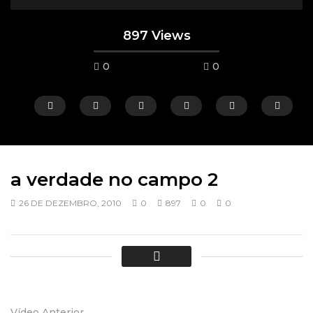
897 Views
0
0
a verdade no campo 2
26 DE DEZEMBRO, 2010
0
897
0
0
Ver depois
15:25
08:11
Jantar dos Amigos do Portal 2025
Visita do Bispo ao L
Sereno – 2024
19 DE FEVEREIRO, 2026
14 DE OUTUBRO, 2025
0
1K
2
0
0
1.4K
1
0
Vídeo Anterior