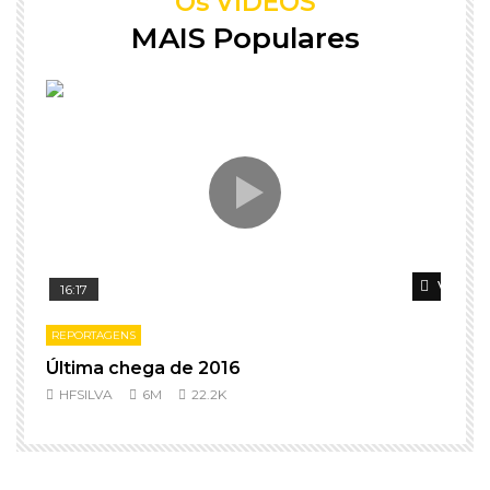
Os VÍDEOS
MAIS Populares
Ver dep
16:17
REPORTAGENS
Última chega de 2016
l
HFSILVA
6M
22.2K