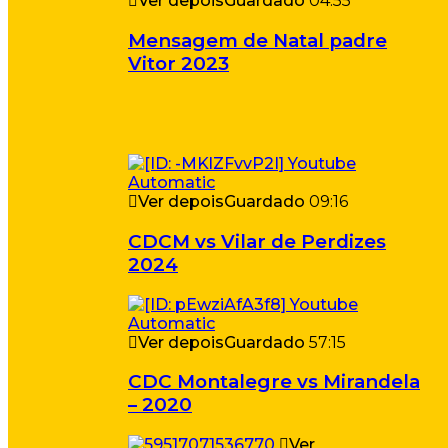
Ver depois
Guardado
04:55
Mensagem de Natal padre
Vitor 2023
Ver depois
Guardado
09:16
CDCM vs Vilar de Perdizes
2024
Ver depois
Guardado
57:15
CDC Montalegre vs Mirandela
– 2020
Ver