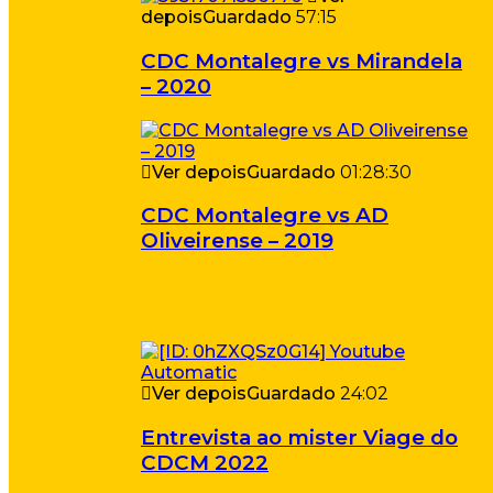
depois
Guardado
57:15
CDC Montalegre vs Mirandela
– 2020
Ver depois
Guardado
01:28:30
CDC Montalegre vs AD
Oliveirense – 2019
Ver depois
Guardado
24:02
Entrevista ao mister Viage do
CDCM 2022