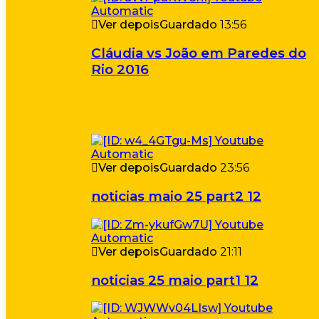
Ver depois
Guardado
13:56
Cláudia vs João em Paredes do
Rio 2016
Ver depois
Guardado
23:56
noticias maio 25 part2 12
Ver depois
Guardado
21:11
noticias 25 maio part1 12