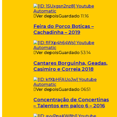
Ver depois
Guardado
11:16
Feira do Porco Boticas –
Cachadinha – 2019
Ver depois
Guardado
53:14
Cantares Borguinha, Geadas,
Casimiro e Correia 2018
Ver depois
Guardado
06:51
Concentração de Concertinas
– Talentos em palco 6 – 2016