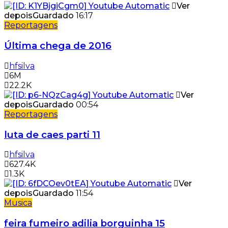
Ver
depois
Guardado
16:17
Reportagens
Última chega de 2016
hfsilva
6M
22.2K
Ver
depois
Guardado
00:54
Reportagens
luta de caes parti 11
hfsilva
627.4K
1.3K
Ver
depois
Guardado
11:54
Musica
feira fumeiro adilia borguinha 15