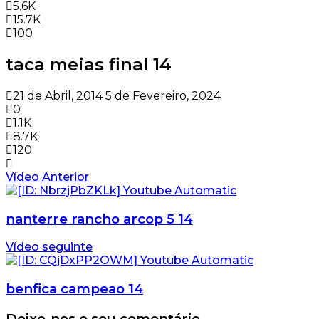
5.6K
15.7K
100
taca meias final 14
21 de Abril, 2014
5 de Fevereiro, 2024
0
1.1K
8.7K
120
Vídeo Anterior
nanterre rancho arcop 5 14
Vídeo seguinte
benfica campeao 14
Deixe-nos o seu comentário