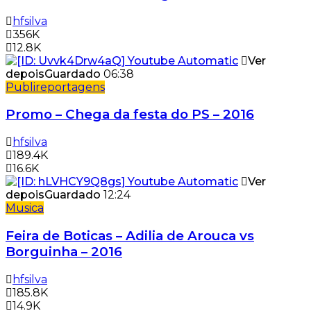
hfsilva
356K
12.8K
Ver
depois
Guardado
06:38
Publireportagens
Promo – Chega da festa do PS – 2016
hfsilva
189.4K
16.6K
Ver
depois
Guardado
12:24
Musica
Feira de Boticas – Adilia de Arouca vs
Borguinha – 2016
hfsilva
185.8K
14.9K