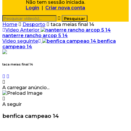
Não tem sessão iniciada.
Login
|
Criar nova conta
Home
Desporto
taca meias final 14
Vídeo Anterior
nanterre rancho arcop 5 14
Vídeo seguinte
benfica
campeao 14
taca meias final 14
A carregar anúncio...
A seguir
benfica campeao 14