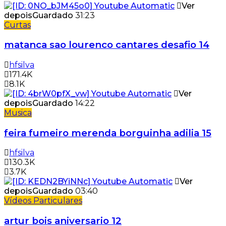
Ver
depois
Guardado
31:23
Curtas
matanca sao lourenco cantares desafio 14
hfsilva
171.4K
8.1K
Ver
depois
Guardado
14:22
Musica
feira fumeiro merenda borguinha adilia 15
hfsilva
130.3K
3.7K
Ver
depois
Guardado
03:40
Vídeos Particulares
artur bois aniversario 12