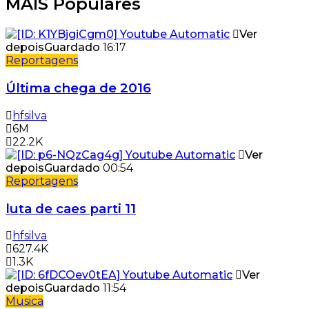
MAIS Populares
Ver
depois
Guardado
16:17
Reportagens
Última chega de 2016
hfsilva
6M
22.2K
Ver
depois
Guardado
00:54
Reportagens
luta de caes parti 11
hfsilva
627.4K
1.3K
Ver
depois
Guardado
11:54
Musica