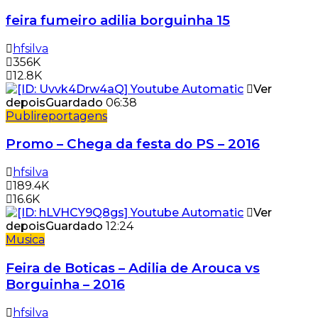
feira fumeiro adilia borguinha 15
hfsilva
356K
12.8K
Ver
depois
Guardado
06:38
Publireportagens
Promo – Chega da festa do PS – 2016
hfsilva
189.4K
16.6K
Ver
depois
Guardado
12:24
Musica
Feira de Boticas – Adilia de Arouca vs
Borguinha – 2016
hfsilva