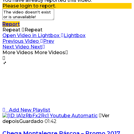
You have already reported this video.
Please login to report.
Report
Repeat
Repeat
Open Video in Lightbox
Lightbox
Previous Video
Prev
Next Video
Next
More Videos
More Videos
Add New Playlist
Ver
depois
Guardado
01:42
Chega Montalegre Páscoa – Promo 2017