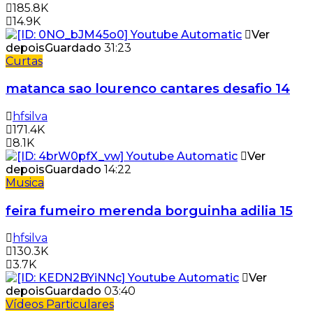
185.8K
14.9K
Ver
depois
Guardado
31:23
Curtas
matanca sao lourenco cantares desafio 14
hfsilva
171.4K
8.1K
Ver
depois
Guardado
14:22
Musica
feira fumeiro merenda borguinha adilia 15
hfsilva
130.3K
3.7K
Ver
depois
Guardado
03:40
Vídeos Particulares