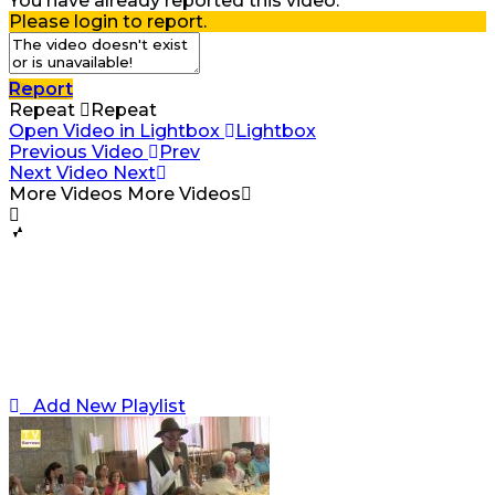
You have already reported this video.
Please login to report.
Report
Repeat
Repeat
Open Video in Lightbox
Lightbox
Previous Video
Prev
Next Video
Next
More Videos
More Videos
Add New Playlist