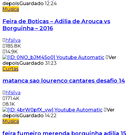
depois
Guardado
12:24
Musica
Feira de Boticas – Adilia de Arouca vs
Borguinha – 2016
hfsilva
185.8K
14.9K
Ver
depois
Guardado
31:23
Curtas
matanca sao lourenco cantares desafio 14
hfsilva
171.4K
8.1K
Ver
depois
Guardado
14:22
Musica
feira fumeiro merenda borguinha adilia 15