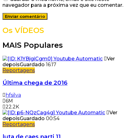
navegador para a próxima vez que eu comentar.
Os VÍDEOS
MAIS Populares
Ver
depois
Guardado
16:17
Reportagens
Última chega de 2016
hfsilva
6M
22.2K
Ver
depois
Guardado
00:54
Reportagens
luta de caes parti 11