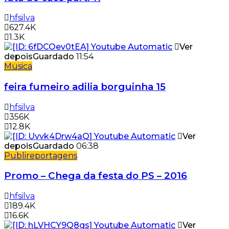
hfsilva
627.4K
1.3K
Ver
depois
Guardado
11:54
Musica
feira fumeiro adilia borguinha 15
hfsilva
356K
12.8K
Ver
depois
Guardado
06:38
Publireportagens
Promo – Chega da festa do PS – 2016
hfsilva
189.4K
16.6K
Ver