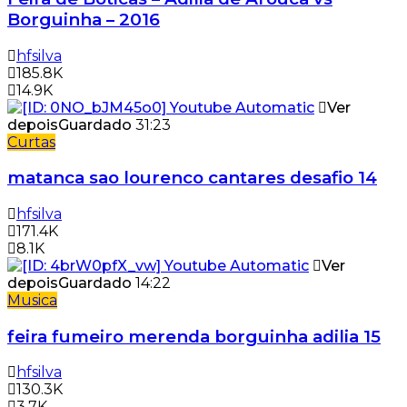
Borguinha – 2016
hfsilva
185.8K
14.9K
Ver
depois
Guardado
31:23
Curtas
matanca sao lourenco cantares desafio 14
hfsilva
171.4K
8.1K
Ver
depois
Guardado
14:22
Musica
feira fumeiro merenda borguinha adilia 15
hfsilva
130.3K
3.7K