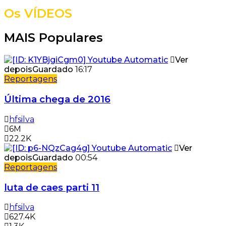
Os VÍDEOS
MAIS Populares
Ver
depois
Guardado
16:17
Reportagens
Última chega de 2016
hfsilva
6M
22.2K
Ver
depois
Guardado
00:54
Reportagens
luta de caes parti 11
hfsilva
627.4K