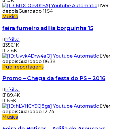
1.3K
Ver
depois
Guardado
11:54
Musica
feira fumeiro adilia borguinha 15
hfsilva
356.1K
12.8K
Ver
depois
Guardado
06:38
Publireportagens
Promo – Chega da festa do PS – 2016
hfsilva
189.4K
16.6K
Ver
depois
Guardado
12:24
Musica
Feira de Boticas – Adilia de Arouca vs