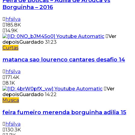
Feira de Boticas – Adilia de Arouca vs
Borguinha – 2016
hfsilva
185.8K
14.9K
Ver
depois
Guardado
31:23
Curtas
matanca sao lourenco cantares desafio 14
hfsilva
171.4K
8.1K
Ver
depois
Guardado
14:22
Musica
feira fumeiro merenda borguinha adilia 15
hfsilva
130.3K