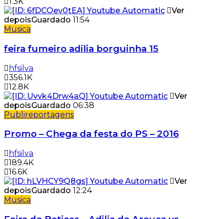
1.3K
Ver
depois
Guardado
11:54
Musica
feira fumeiro adilia borguinha 15
hfsilva
356.1K
12.8K
Ver
depois
Guardado
06:38
Publireportagens
Promo – Chega da festa do PS – 2016
hfsilva
189.4K
16.6K
Ver
depois
Guardado
12:24
Musica