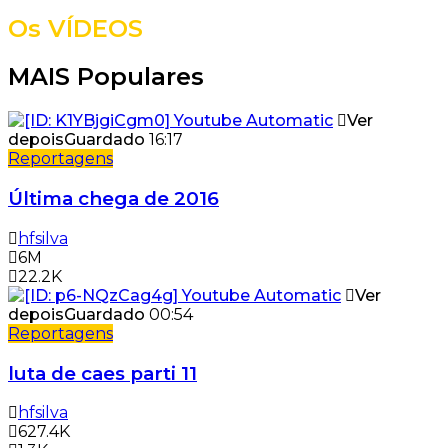
Os VÍDEOS
MAIS Populares
Ver
depois
Guardado
16:17
Reportagens
Última chega de 2016
hfsilva
6M
22.2K
Ver
depois
Guardado
00:54
Reportagens
luta de caes parti 11
hfsilva
627.4K