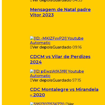
Ver depois
Guardado
04:55
Mensagem de Natal padre
Vitor 2023
Ver depois
Guardado
09:16
CDCM vs Vilar de Perdizes
2024
Ver depois
Guardado
57:15
CDC Montalegre vs Mirandela
– 2020
Ver