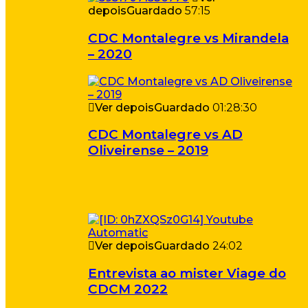
depois
Guardado
57:15
CDC Montalegre vs Mirandela
– 2020
Ver depois
Guardado
01:28:30
CDC Montalegre vs AD
Oliveirense – 2019
Ver depois
Guardado
24:02
Entrevista ao mister Viage do
CDCM 2022