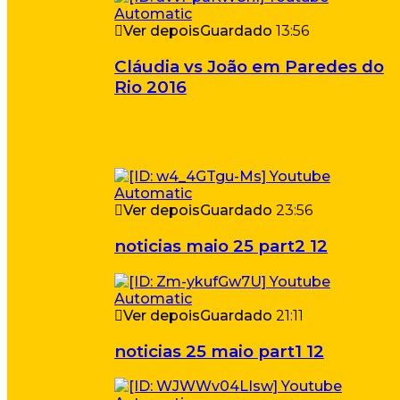
Ver depois
Guardado
13:56
Cláudia vs João em Paredes do
Rio 2016
Ver depois
Guardado
23:56
noticias maio 25 part2 12
Ver depois
Guardado
21:11
noticias 25 maio part1 12