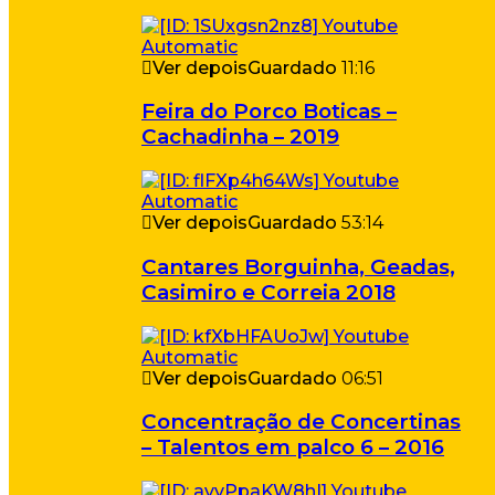
Ver depois
Guardado
11:16
Feira do Porco Boticas –
Cachadinha – 2019
Ver depois
Guardado
53:14
Cantares Borguinha, Geadas,
Casimiro e Correia 2018
Ver depois
Guardado
06:51
Concentração de Concertinas
– Talentos em palco 6 – 2016