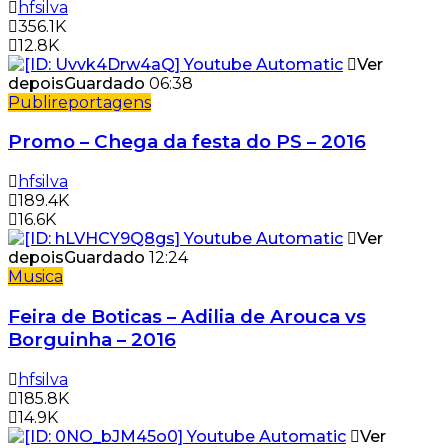
hfsilva
356.1K
12.8K
Ver
depois
Guardado
06:38
Publireportagens
Promo – Chega da festa do PS – 2016
hfsilva
189.4K
16.6K
Ver
depois
Guardado
12:24
Musica
Feira de Boticas – Adilia de Arouca vs
Borguinha – 2016
hfsilva
185.8K
14.9K
Ver