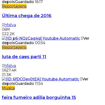
depois
Guardado
16:17
Reportagens
Última chega de 2016
hfsilva
6M
22.2K
Ver
depois
Guardado
00:54
Reportagens
luta de caes parti 11
hfsilva
627.4K
1.3K
Ver
depois
Guardado
11:54
Musica
feira fumeiro adilia borguinha 15