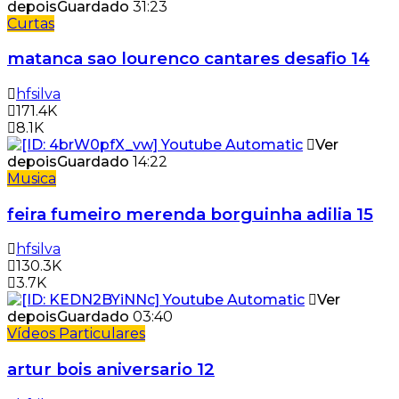
depois
Guardado
31:23
Curtas
matanca sao lourenco cantares desafio 14
hfsilva
171.4K
8.1K
Ver
depois
Guardado
14:22
Musica
feira fumeiro merenda borguinha adilia 15
hfsilva
130.3K
3.7K
Ver
depois
Guardado
03:40
Vídeos Particulares
artur bois aniversario 12