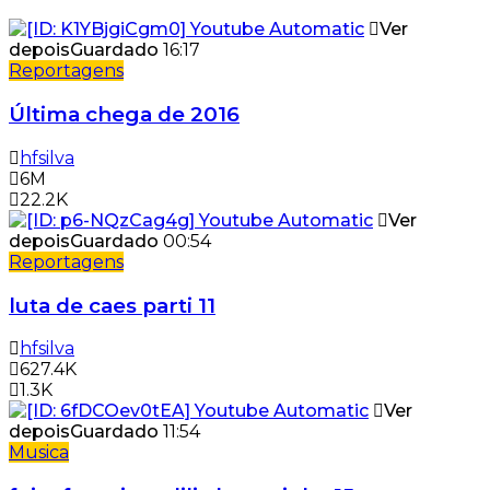
Ver
depois
Guardado
16:17
Reportagens
Última chega de 2016
hfsilva
6M
22.2K
Ver
depois
Guardado
00:54
Reportagens
luta de caes parti 11
hfsilva
627.4K
1.3K
Ver
depois
Guardado
11:54
Musica