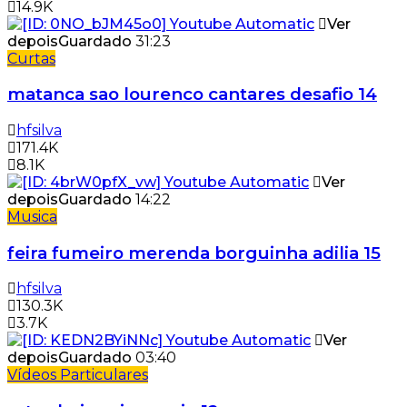
14.9K
Ver
depois
Guardado
31:23
Curtas
matanca sao lourenco cantares desafio 14
hfsilva
171.4K
8.1K
Ver
depois
Guardado
14:22
Musica
feira fumeiro merenda borguinha adilia 15
hfsilva
130.3K
3.7K
Ver
depois
Guardado
03:40
Vídeos Particulares