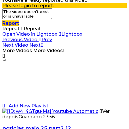
You have already reported this video.
Please login to report.
Report
Repeat
Repeat
Open Video in Lightbox
Lightbox
Previous Video
Prev
Next Video
Next
More Videos
More Videos
Add New Playlist
Ver
depois
Guardado
23:56
noticias maio 25 part2 12