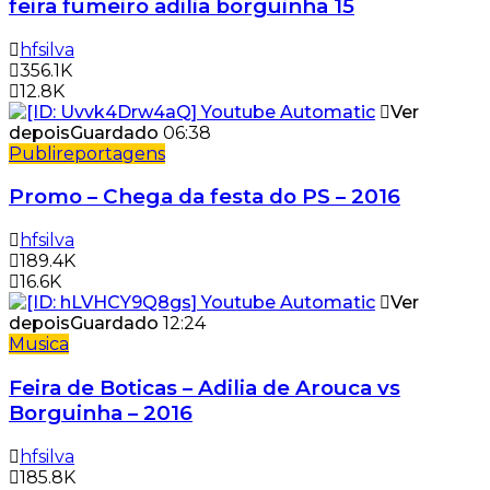
feira fumeiro adilia borguinha 15
hfsilva
356.1K
12.8K
Ver
depois
Guardado
06:38
Publireportagens
Promo – Chega da festa do PS – 2016
hfsilva
189.4K
16.6K
Ver
depois
Guardado
12:24
Musica
Feira de Boticas – Adilia de Arouca vs
Borguinha – 2016
hfsilva
185.8K