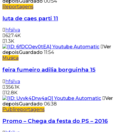
depois
Guardado
00:54
Reportagens
luta de caes parti 11
hfsilva
627.4K
1.3K
Ver
depois
Guardado
11:54
Musica
feira fumeiro adilia borguinha 15
hfsilva
356.1K
12.8K
Ver
depois
Guardado
06:38
Publireportagens
Promo – Chega da festa do PS – 2016