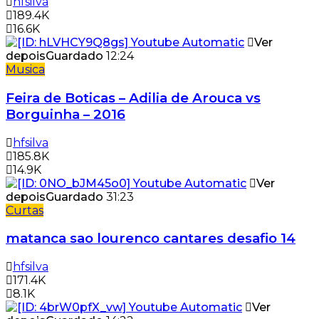
hfsilva
189.4K
16.6K
Ver
depois
Guardado
12:24
Musica
Feira de Boticas – Adilia de Arouca vs
Borguinha – 2016
hfsilva
185.8K
14.9K
Ver
depois
Guardado
31:23
Curtas
matanca sao lourenco cantares desafio 14
hfsilva
171.4K
8.1K
Ver