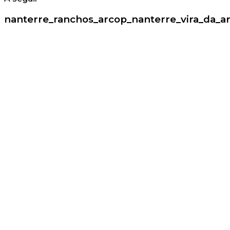
nanterre_ranchos_arcop_nanterre_vira_da_a