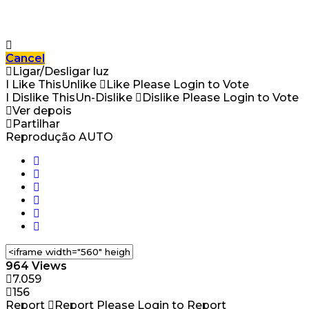
Cancel
Ligar/Desligar luz
I Like This
Unlike
Like
Please Login to Vote
I Dislike This
Un-Dislike
Dislike
Please Login to Vote
Ver depois
Partilhar
Reprodução AUTO
964 Views
7.059
156
Report
Report
Please Login to Report