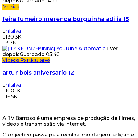
depois
Guardado
14:22
Musica
feira fumeiro merenda borguinha adilia 15
hfsilva
130.3K
3.7K
Ver
depois
Guardado
03:40
Vídeos Particulares
artur bois aniversario 12
hfsilva
100.1K
16.5K
A TV Barroso é uma empresa de produção de filmes,
vídeos e transmissão via internet.
O objectivo passa pela recolha, montagem, edição e