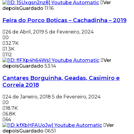
Ver
depois
Guardado
11:16
Feira do Porco Boticas – Cachadinha – 2019
26 de Abril, 2019
5 de Fevereiro, 2024
0
32.7K
1.3K
112
Ver
depois
Guardado
53:14
Cantares Borguinha, Geadas, Casimiro e
Correia 2018
24 de Janeiro, 2018
5 de Fevereiro, 2024
0
18.7K
6.8K
64
Ver
depois
Guardado
06:51