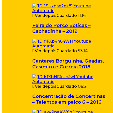
Ver depois
Guardado
11:16
Feira do Porco Boticas –
Cachadinha – 2019
Ver depois
Guardado
53:14
Cantares Borguinha, Geadas,
Casimiro e Correia 2018
Ver depois
Guardado
06:51
Concentração de Concertinas
– Talentos em palco 6 – 2016