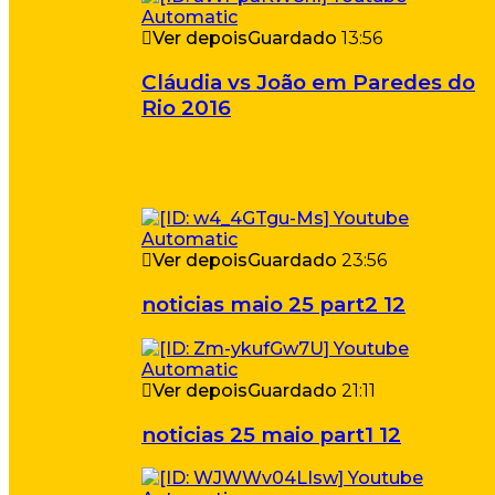
Ver depois
Guardado
13:56
Cláudia vs João em Paredes do
Rio 2016
Ver depois
Guardado
23:56
noticias maio 25 part2 12
Ver depois
Guardado
21:11
noticias 25 maio part1 12