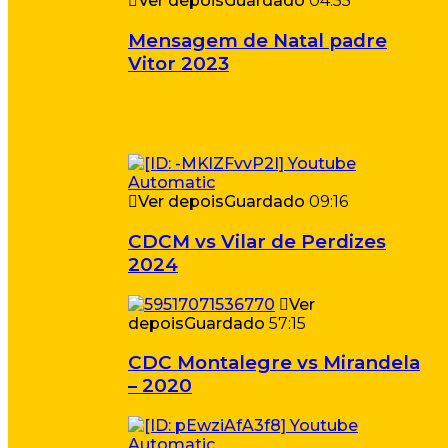
Ver depois
Guardado
04:55
Mensagem de Natal padre
Vitor 2023
Ver depois
Guardado
09:16
CDCM vs Vilar de Perdizes
2024
Ver
depois
Guardado
57:15
CDC Montalegre vs Mirandela
– 2020