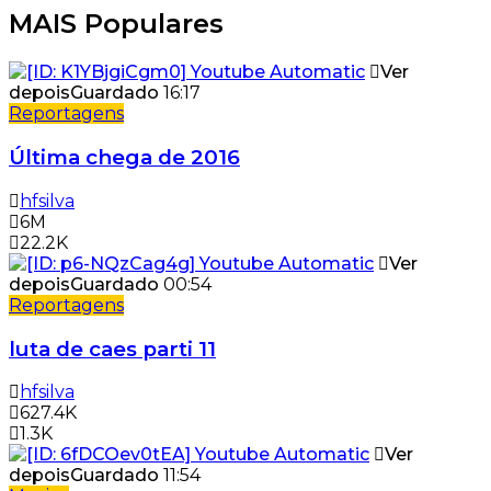
MAIS Populares
Ver
depois
Guardado
16:17
Reportagens
Última chega de 2016
hfsilva
6M
22.2K
Ver
depois
Guardado
00:54
Reportagens
luta de caes parti 11
hfsilva
627.4K
1.3K
Ver
depois
Guardado
11:54