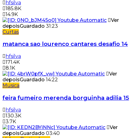
hfsilva
185.8K
14.9K
Ver
depois
Guardado
31:23
Curtas
matanca sao lourenco cantares desafio 14
hfsilva
171.4K
8.1K
Ver
depois
Guardado
14:22
Musica
feira fumeiro merenda borguinha adilia 15
hfsilva
130.3K
3.7K
Ver
depois
Guardado
03:40