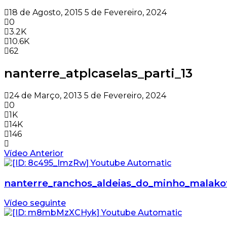
18 de Agosto, 2015
5 de Fevereiro, 2024
0
3.2K
10.6K
62
nanterre_atplcaselas_parti_13
24 de Março, 2013
5 de Fevereiro, 2024
0
1K
14K
146
Vídeo Anterior
nanterre_ranchos_aldeias_do_minho_malakof
Vídeo seguinte