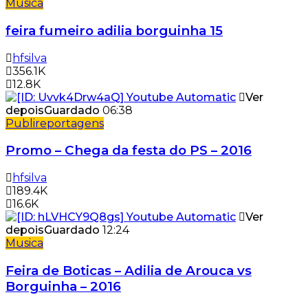
Musica
feira fumeiro adilia borguinha 15
hfsilva
356.1K
12.8K
Ver
depois
Guardado
06:38
Publireportagens
Promo – Chega da festa do PS – 2016
hfsilva
189.4K
16.6K
Ver
depois
Guardado
12:24
Musica
Feira de Boticas – Adilia de Arouca vs
Borguinha – 2016