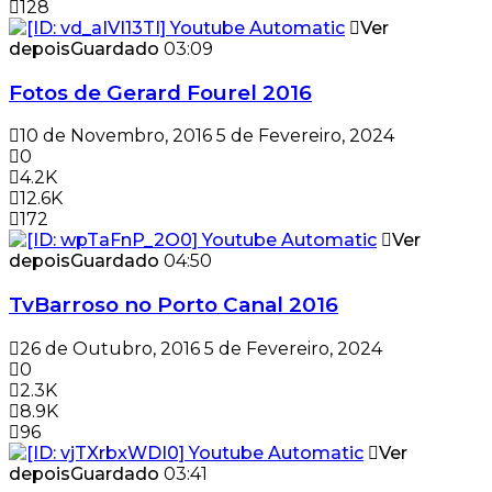
128
Ver
depois
Guardado
03:09
Fotos de Gerard Fourel 2016
10 de Novembro, 2016
5 de Fevereiro, 2024
0
4.2K
12.6K
172
Ver
depois
Guardado
04:50
TvBarroso no Porto Canal 2016
26 de Outubro, 2016
5 de Fevereiro, 2024
0
2.3K
8.9K
96
Ver
depois
Guardado
03:41