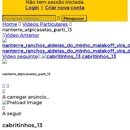
Não tem sessão iniciada.
Login
|
Criar nova conta
Home
Vídeos Particulares
nanterre_atplcaselas_parti_13
Vídeo Anterior
nanterre_ranchos_aldeias_do_minho_malakoff_vira_
Vídeo seguinte
cabritinhos_13
nanterre_atplcaselas_parti_13
A carregar anúncio...
A seguir
cabritinhos_13