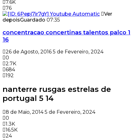
7.6K
76
Ver
depois
Guardado
07:35
concentracao concertinas talentos palco 1
16
26 de Agosto, 2016
5 de Fevereiro, 2024
0
2.7K
684
192
nanterre rusgas estrelas de
portugal 5 14
8 de Maio, 2014
5 de Fevereiro, 2024
0
1.3K
16.5K
24