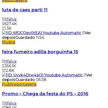
Reportagens
luta de caes parti 11
hfsilva
627.4K
1.3K
Ver
depois
Guardado
11:54
Musica
feira fumeiro adilia borguinha 15
hfsilva
356.1K
12.8K
Ver
depois
Guardado
06:38
Publireportagens
Promo – Chega da festa do PS – 2016
hfsilva
189.4K