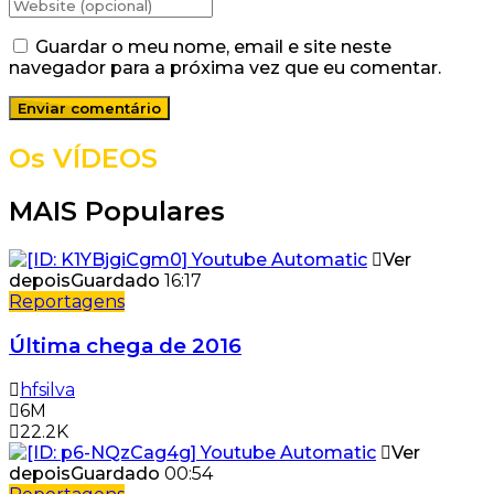
Guardar o meu nome, email e site neste
navegador para a próxima vez que eu comentar.
Os VÍDEOS
MAIS Populares
Ver
depois
Guardado
16:17
Reportagens
Última chega de 2016
hfsilva
6M
22.2K
Ver
depois
Guardado
00:54