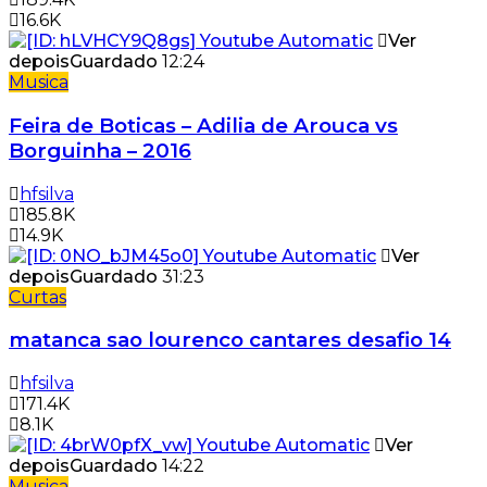
16.6K
Ver
depois
Guardado
12:24
Musica
Feira de Boticas – Adilia de Arouca vs
Borguinha – 2016
hfsilva
185.8K
14.9K
Ver
depois
Guardado
31:23
Curtas
matanca sao lourenco cantares desafio 14
hfsilva
171.4K
8.1K
Ver
depois
Guardado
14:22
Musica