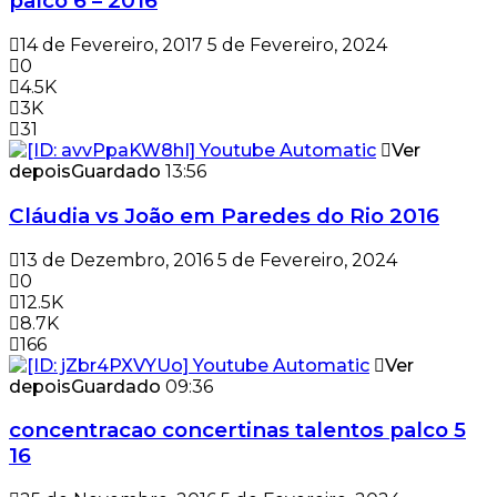
palco 6 – 2016
14 de Fevereiro, 2017
5 de Fevereiro, 2024
0
4.5K
3K
31
Ver
depois
Guardado
13:56
Cláudia vs João em Paredes do Rio 2016
13 de Dezembro, 2016
5 de Fevereiro, 2024
0
12.5K
8.7K
166
Ver
depois
Guardado
09:36
concentracao concertinas talentos palco 5
16