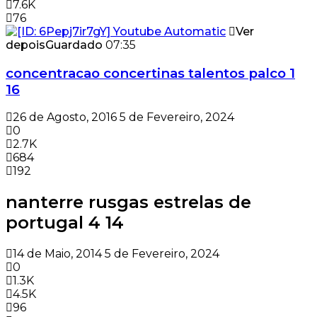
7.6K
76
Ver
depois
Guardado
07:35
concentracao concertinas talentos palco 1
16
26 de Agosto, 2016
5 de Fevereiro, 2024
0
2.7K
684
192
nanterre rusgas estrelas de
portugal 4 14
14 de Maio, 2014
5 de Fevereiro, 2024
0
1.3K
4.5K
96