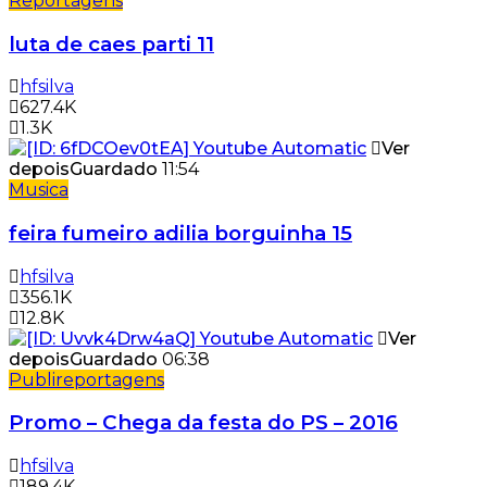
Reportagens
luta de caes parti 11
hfsilva
627.4K
1.3K
Ver
depois
Guardado
11:54
Musica
feira fumeiro adilia borguinha 15
hfsilva
356.1K
12.8K
Ver
depois
Guardado
06:38
Publireportagens
Promo – Chega da festa do PS – 2016
hfsilva
189.4K