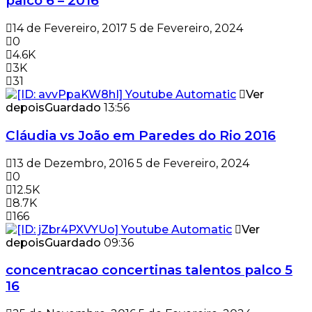
palco 6 – 2016
14 de Fevereiro, 2017
5 de Fevereiro, 2024
0
4.6K
3K
31
Ver
depois
Guardado
13:56
Cláudia vs João em Paredes do Rio 2016
13 de Dezembro, 2016
5 de Fevereiro, 2024
0
12.5K
8.7K
166
Ver
depois
Guardado
09:36
concentracao concertinas talentos palco 5
16