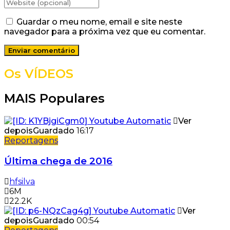
Guardar o meu nome, email e site neste
navegador para a próxima vez que eu comentar.
Os VÍDEOS
MAIS Populares
Ver
depois
Guardado
16:17
Reportagens
Última chega de 2016
hfsilva
6M
22.2K
Ver
depois
Guardado
00:54