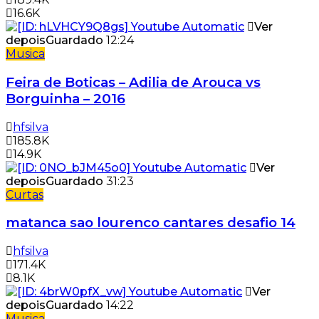
16.6K
Ver
depois
Guardado
12:24
Musica
Feira de Boticas – Adilia de Arouca vs
Borguinha – 2016
hfsilva
185.8K
14.9K
Ver
depois
Guardado
31:23
Curtas
matanca sao lourenco cantares desafio 14
hfsilva
171.4K
8.1K
Ver
depois
Guardado
14:22
Musica