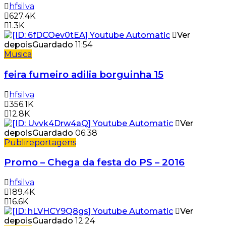
hfsilva
627.4K
1.3K
Ver
depois
Guardado
11:54
Musica
feira fumeiro adilia borguinha 15
hfsilva
356.1K
12.8K
Ver
depois
Guardado
06:38
Publireportagens
Promo – Chega da festa do PS – 2016
hfsilva
189.4K
16.6K
Ver
depois
Guardado
12:24