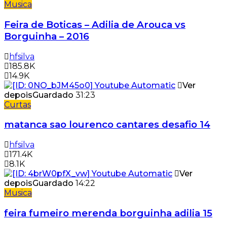
Musica
Feira de Boticas – Adilia de Arouca vs
Borguinha – 2016
hfsilva
185.8K
14.9K
Ver
depois
Guardado
31:23
Curtas
matanca sao lourenco cantares desafio 14
hfsilva
171.4K
8.1K
Ver
depois
Guardado
14:22
Musica
feira fumeiro merenda borguinha adilia 15