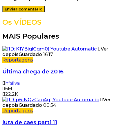
Os VÍDEOS
MAIS Populares
Ver
depois
Guardado
16:17
Reportagens
Última chega de 2016
hfsilva
6M
22.2K
Ver
depois
Guardado
00:54
Reportagens
luta de caes parti 11