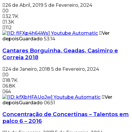
26 de Abril, 2019
5 de Fevereiro, 2024
0
32.7K
1.3K
112
Ver
depois
Guardado
53:14
Cantares Borguinha, Geadas, Casimiro e
Correia 2018
24 de Janeiro, 2018
5 de Fevereiro, 2024
0
18.7K
6.8K
64
Ver
depois
Guardado
06:51
Concentração de Concertinas – Talentos em
palco 6 – 2016