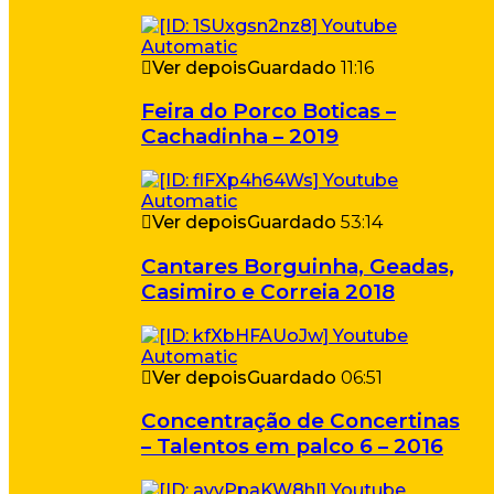
Ver depois
Guardado
11:16
Feira do Porco Boticas –
Cachadinha – 2019
Ver depois
Guardado
53:14
Cantares Borguinha, Geadas,
Casimiro e Correia 2018
Ver depois
Guardado
06:51
Concentração de Concertinas
– Talentos em palco 6 – 2016