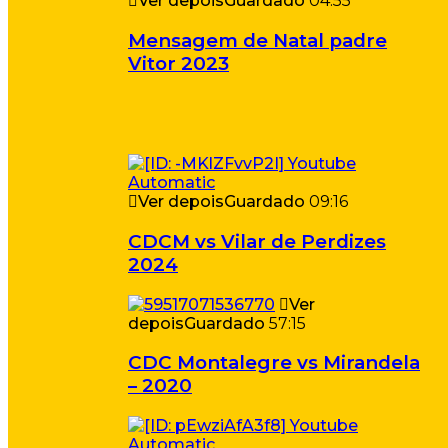
Ver depois
Guardado
04:55
Mensagem de Natal padre
Vitor 2023
Ver depois
Guardado
09:16
CDCM vs Vilar de Perdizes
2024
Ver
depois
Guardado
57:15
CDC Montalegre vs Mirandela
– 2020