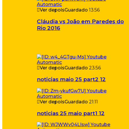
Ver depois
Guardado
13:56
Cláudia vs João em Paredes do
Rio 2016
Ver depois
Guardado
23:56
noticias maio 25 part2 12
Ver depois
Guardado
21:11
noticias 25 maio part1 12