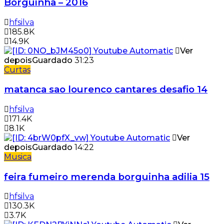
Borguinha – 2016
hfsilva
185.8K
14.9K
Ver
depois
Guardado
31:23
Curtas
matanca sao lourenco cantares desafio 14
hfsilva
171.4K
8.1K
Ver
depois
Guardado
14:22
Musica
feira fumeiro merenda borguinha adilia 15
hfsilva
130.3K
3.7K