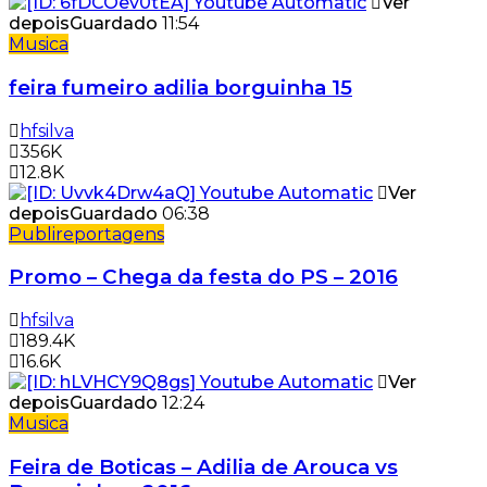
Ver
depois
Guardado
11:54
Musica
feira fumeiro adilia borguinha 15
hfsilva
356K
12.8K
Ver
depois
Guardado
06:38
Publireportagens
Promo – Chega da festa do PS – 2016
hfsilva
189.4K
16.6K
Ver
depois
Guardado
12:24
Musica
Feira de Boticas – Adilia de Arouca vs