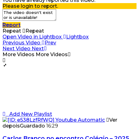
You have already reported this video.
Please login to report.
Report
Repeat
Repeat
Open Video in Lightbox
Lightbox
Previous Video
Prev
Next Video
Next
More Videos
More Videos
Add New Playlist
Ver
depois
Guardado
16:29
Carlos Branco no encontro Colégio – 2025