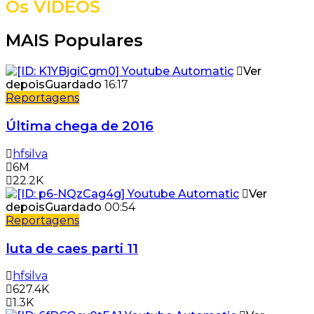
Os VÍDEOS
MAIS Populares
Ver
depois
Guardado
16:17
Reportagens
Última chega de 2016
hfsilva
6M
22.2K
Ver
depois
Guardado
00:54
Reportagens
luta de caes parti 11
hfsilva
627.4K
1.3K