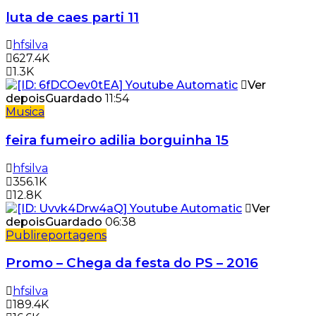
luta de caes parti 11
hfsilva
627.4K
1.3K
Ver
depois
Guardado
11:54
Musica
feira fumeiro adilia borguinha 15
hfsilva
356.1K
12.8K
Ver
depois
Guardado
06:38
Publireportagens
Promo – Chega da festa do PS – 2016
hfsilva
189.4K