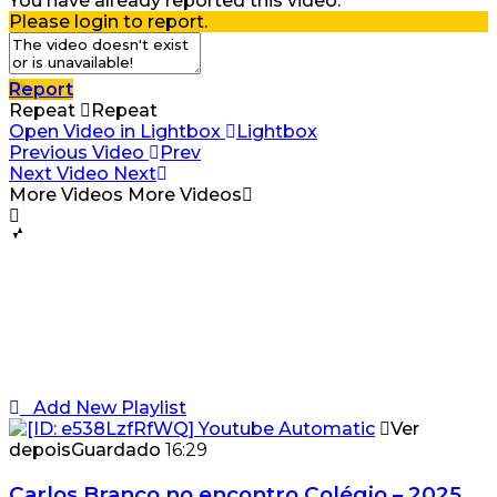
You have already reported this video.
Please login to report.
Report
Repeat
Repeat
Open Video in Lightbox
Lightbox
Previous Video
Prev
Next Video
Next
More Videos
More Videos
Add New Playlist
Ver
depois
Guardado
16:29
Carlos Branco no encontro Colégio – 2025