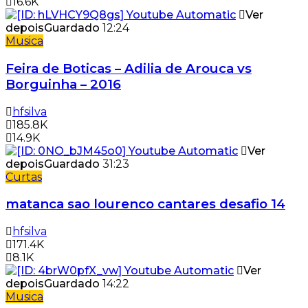
16.6K
Ver
depois
Guardado
12:24
Musica
Feira de Boticas – Adilia de Arouca vs
Borguinha – 2016
hfsilva
185.8K
14.9K
Ver
depois
Guardado
31:23
Curtas
matanca sao lourenco cantares desafio 14
hfsilva
171.4K
8.1K
Ver
depois
Guardado
14:22
Musica