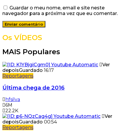
Guardar o meu nome, email e site neste
navegador para a próxima vez que eu comentar.
Os VÍDEOS
MAIS Populares
Ver
depois
Guardado
16:17
Reportagens
Última chega de 2016
hfsilva
6M
22.2K
Ver
depois
Guardado
00:54
Reportagens