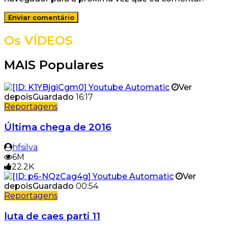
Os VÍDEOS
MAIS Populares
Ver
depois
Guardado
16:17
Reportagens
Última chega de 2016
hfsilva
6M
22.2K
Ver
depois
Guardado
00:54
Reportagens
luta de caes parti 11