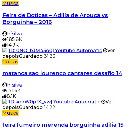
Musica
Feira de Boticas – Adilia de Arouca vs
Borguinha – 2016
hfsilva
185.8K
14.9K
Ver
depois
Guardado
31:23
Curtas
matanca sao lourenco cantares desafio 14
hfsilva
171.4K
8.1K
Ver
depois
Guardado
14:22
Musica
feira fumeiro merenda borguinha adilia 15