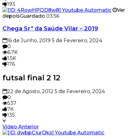
193
Ver
depois
Guardado
03:56
Chega Srª da Saúde Vilar – 2019
16 de Junho, 2019
5 de Fevereiro, 2024
0
6.7K
1.5K
176
futsal final 2 12
22 de Agosto, 2012
5 de Fevereiro, 2024
0
537
7K
135
Vídeo Anterior