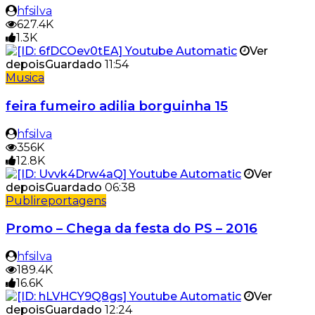
hfsilva
627.4K
1.3K
Ver
depois
Guardado
11:54
Musica
feira fumeiro adilia borguinha 15
hfsilva
356K
12.8K
Ver
depois
Guardado
06:38
Publireportagens
Promo – Chega da festa do PS – 2016
hfsilva
189.4K
16.6K
Ver
depois
Guardado
12:24