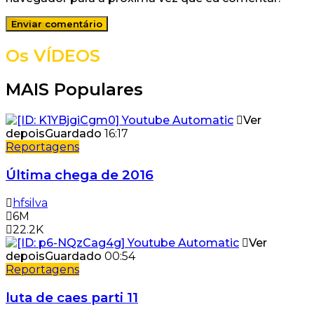
Os VÍDEOS
MAIS Populares
Ver
depois
Guardado
16:17
Reportagens
Última chega de 2016
hfsilva
6M
22.2K
Ver
depois
Guardado
00:54
Reportagens
luta de caes parti 11