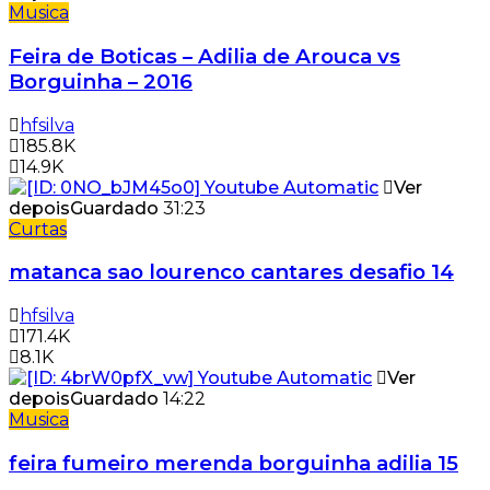
Musica
Feira de Boticas – Adilia de Arouca vs
Borguinha – 2016
hfsilva
185.8K
14.9K
Ver
depois
Guardado
31:23
Curtas
matanca sao lourenco cantares desafio 14
hfsilva
171.4K
8.1K
Ver
depois
Guardado
14:22
Musica
feira fumeiro merenda borguinha adilia 15