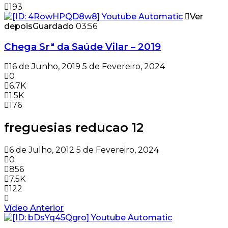
193
Ver
depois
Guardado
03:56
Chega Srª da Saúde Vilar – 2019
16 de Junho, 2019
5 de Fevereiro, 2024
0
6.7K
1.5K
176
freguesias reducao 12
6 de Julho, 2012
5 de Fevereiro, 2024
0
856
7.5K
122
Vídeo Anterior