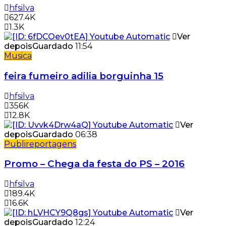
hfsilva
627.4K
1.3K
Ver
depois
Guardado
11:54
Musica
feira fumeiro adilia borguinha 15
hfsilva
356K
12.8K
Ver
depois
Guardado
06:38
Publireportagens
Promo – Chega da festa do PS – 2016
hfsilva
189.4K
16.6K
Ver
depois
Guardado
12:24