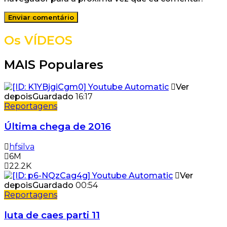
Os VÍDEOS
MAIS Populares
Ver
depois
Guardado
16:17
Reportagens
Última chega de 2016
hfsilva
6M
22.2K
Ver
depois
Guardado
00:54
Reportagens
luta de caes parti 11