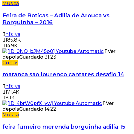
Musica
Feira de Boticas – Adilia de Arouca vs
Borguinha – 2016
hfsilva
185.8K
14.9K
Ver
depois
Guardado
31:23
Curtas
matanca sao lourenco cantares desafio 14
hfsilva
171.4K
8.1K
Ver
depois
Guardado
14:22
Musica
feira fumeiro merenda borguinha adilia 15