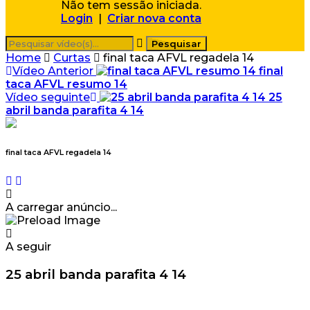
Não tem sessão iniciada.
Login
|
Criar nova conta
Home
Curtas
final taca AFVL regadela 14
Vídeo Anterior
final
taca AFVL resumo 14
Vídeo seguinte
25
abril banda parafita 4 14
final taca AFVL regadela 14
A carregar anúncio...
A seguir
25 abril banda parafita 4 14