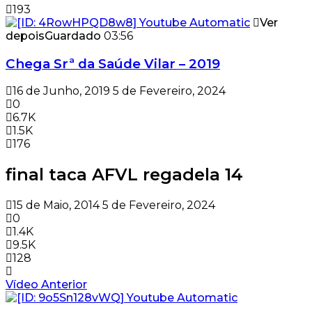
193
Ver
depois
Guardado
03:56
Chega Srª da Saúde Vilar – 2019
16 de Junho, 2019
5 de Fevereiro, 2024
0
6.7K
1.5K
176
final taca AFVL regadela 14
15 de Maio, 2014
5 de Fevereiro, 2024
0
1.4K
9.5K
128
Vídeo Anterior