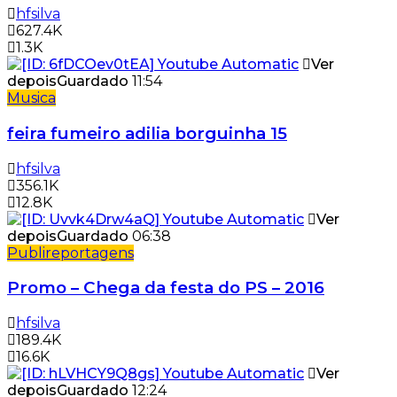
hfsilva
627.4K
1.3K
Ver
depois
Guardado
11:54
Musica
feira fumeiro adilia borguinha 15
hfsilva
356.1K
12.8K
Ver
depois
Guardado
06:38
Publireportagens
Promo – Chega da festa do PS – 2016
hfsilva
189.4K
16.6K
Ver
depois
Guardado
12:24