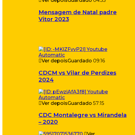
Ver depois
Guardado
04:55
Mensagem de Natal padre
Vitor 2023
Ver depois
Guardado
09:16
CDCM vs Vilar de Perdizes
2024
Ver depois
Guardado
57:15
CDC Montalegre vs Mirandela
– 2020
Ver