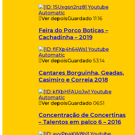
Ver depois
Guardado
11:16
Feira do Porco Boticas –
Cachadinha – 2019
Ver depois
Guardado
53:14
Cantares Borguinha, Geadas,
Casimiro e Correia 2018
Ver depois
Guardado
06:51
Concentração de Concertinas
– Talentos em palco 6 – 2016