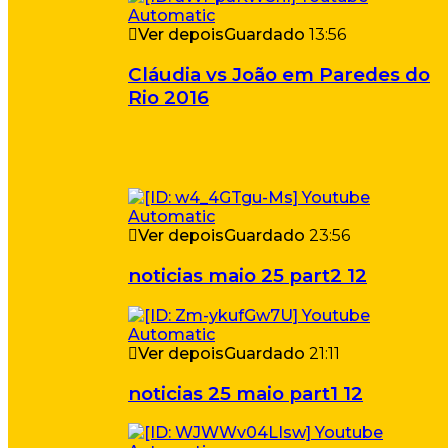
Ver depois
Guardado
13:56
Cláudia vs João em Paredes do
Rio 2016
Ver depois
Guardado
23:56
noticias maio 25 part2 12
Ver depois
Guardado
21:11
noticias 25 maio part1 12