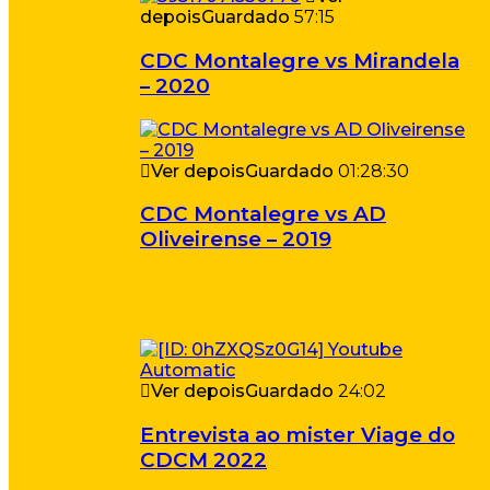
depois
Guardado
57:15
CDC Montalegre vs Mirandela
– 2020
Ver depois
Guardado
01:28:30
CDC Montalegre vs AD
Oliveirense – 2019
Ver depois
Guardado
24:02
Entrevista ao mister Viage do
CDCM 2022