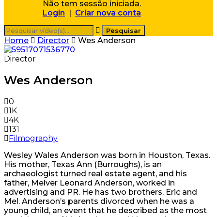
Não tem sessão iniciada.
Login
|
Criar nova conta
Home
Director
Wes Anderson
Director
Wes Anderson
0
1K
4K
131
Filmography
Wesley Wales Anderson was born in Houston, Texas.
His mother, Texas Ann (Burroughs), is an
archaeologist turned real estate agent, and his
father, Melver Leonard Anderson, worked in
advertising and PR. He has two brothers, Eric and
Mel. Anderson’s parents divorced when he was a
young child, an event that he described as the most