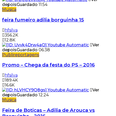
depois
Guardado
11:54
Musica
feira fumeiro adilia borguinha 15
hfsilva
356.2K
12.8K
Ver
depois
Guardado
06:38
Publireportagens
Promo – Chega da festa do PS – 2016
hfsilva
189.4K
16.6K
Ver
depois
Guardado
12:24
Musica
Feira de Boticas – Adilia de Arouca vs