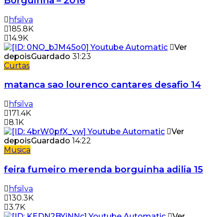
Borguinha – 2016
hfsilva
185.8K
14.9K
Ver
depois
Guardado
31:23
Curtas
matanca sao lourenco cantares desafio 14
hfsilva
171.4K
8.1K
Ver
depois
Guardado
14:22
Musica
feira fumeiro merenda borguinha adilia 15
hfsilva
130.3K
3.7K
Ver