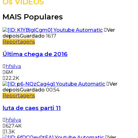
Os VÍDEOS
MAIS Populares
Ver
depois
Guardado
16:17
Reportagens
Última chega de 2016
hfsilva
6M
22.2K
Ver
depois
Guardado
00:54
Reportagens
luta de caes parti 11
hfsilva
627.4K
1.3K
Ver