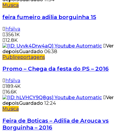
Musica
feira fumeiro adilia borguinha 15
hfsilva
356.1K
12.8K
Ver
depois
Guardado
06:38
Publireportagens
Promo – Chega da festa do PS – 2016
hfsilva
189.4K
16.6K
Ver
depois
Guardado
12:24
Musica
Feira de Boticas – Adilia de Arouca vs
Borguinha – 2016