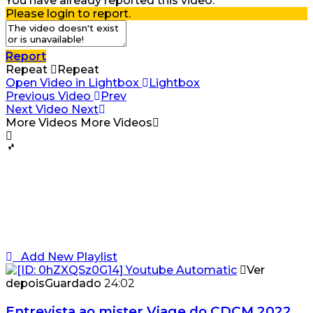
You have already reported this video.
Please login to report.
Report
Repeat
Repeat
Open Video in Lightbox
Lightbox
Previous Video
Prev
Next Video
Next
More Videos
More Videos
Add New Playlist
Ver
depois
Guardado
24:02
Entrevista ao mister Viage do CDCM 2022