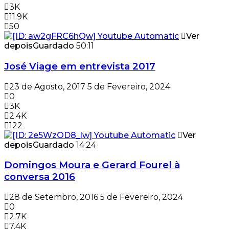
3K
11.9K
50
Ver
depois
Guardado
50:11
José Viage em entrevista 2017
23 de Agosto, 2017
5 de Fevereiro, 2024
0
3K
2.4K
122
Ver
depois
Guardado
14:24
Domingos Moura e Gerard Fourel à
conversa 2016
28 de Setembro, 2016
5 de Fevereiro, 2024
0
2.7K
7.4K