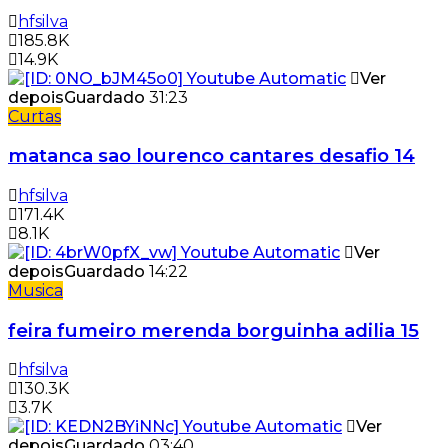
hfsilva
185.8K
14.9K
Ver
depois
Guardado
31:23
Curtas
matanca sao lourenco cantares desafio 14
hfsilva
171.4K
8.1K
Ver
depois
Guardado
14:22
Musica
feira fumeiro merenda borguinha adilia 15
hfsilva
130.3K
3.7K
Ver
depois
Guardado
03:40