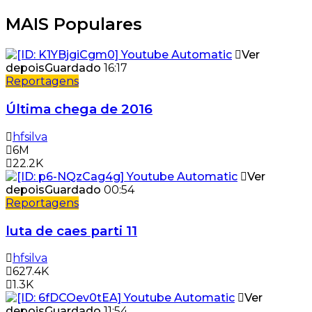
MAIS Populares
Ver
depois
Guardado
16:17
Reportagens
Última chega de 2016
hfsilva
6M
22.2K
Ver
depois
Guardado
00:54
Reportagens
luta de caes parti 11
hfsilva
627.4K
1.3K
Ver
depois
Guardado
11:54