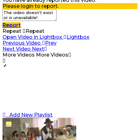
You have already reported this video.
Please login to report.
Report
Repeat
Repeat
Open Video in Lightbox
Lightbox
Previous Video
Prev
Next Video
Next
More Videos
More Videos
Add New Playlist