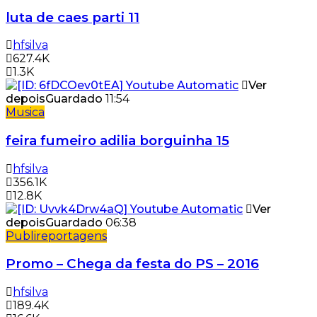
luta de caes parti 11
hfsilva
627.4K
1.3K
Ver
depois
Guardado
11:54
Musica
feira fumeiro adilia borguinha 15
hfsilva
356.1K
12.8K
Ver
depois
Guardado
06:38
Publireportagens
Promo – Chega da festa do PS – 2016
hfsilva
189.4K