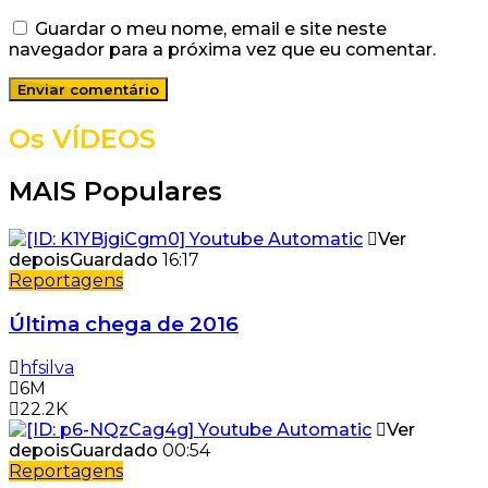
Guardar o meu nome, email e site neste
navegador para a próxima vez que eu comentar.
Os VÍDEOS
MAIS Populares
Ver
depois
Guardado
16:17
Reportagens
Última chega de 2016
hfsilva
6M
22.2K
Ver
depois
Guardado
00:54
Reportagens