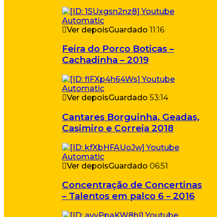
Ver depois
Guardado
11:16
Feira do Porco Boticas –
Cachadinha – 2019
Ver depois
Guardado
53:14
Cantares Borguinha, Geadas,
Casimiro e Correia 2018
Ver depois
Guardado
06:51
Concentração de Concertinas
– Talentos em palco 6 – 2016