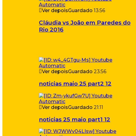
Ver depois
Guardado
13:56
Cláudia vs João em Paredes do
Rio 2016
Ver depois
Guardado
23:56
noticias maio 25 part2 12
Ver depois
Guardado
21:11
noticias 25 maio part1 12