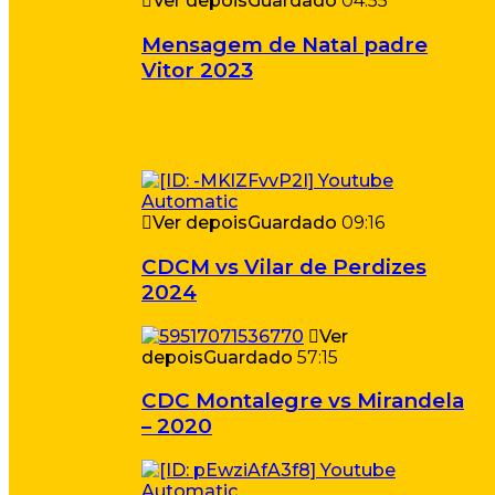
Ver depois
Guardado
04:55
Mensagem de Natal padre
Vitor 2023
Ver depois
Guardado
09:16
CDCM vs Vilar de Perdizes
2024
Ver
depois
Guardado
57:15
CDC Montalegre vs Mirandela
– 2020