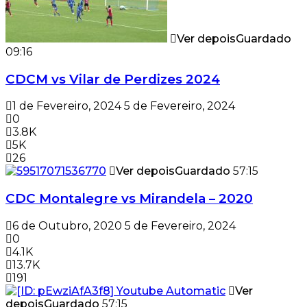
Ver depois
Guardado
09:16
CDCM vs Vilar de Perdizes 2024
1 de Fevereiro, 2024
5 de Fevereiro, 2024
0
3.8K
5K
26
Ver depois
Guardado
57:15
CDC Montalegre vs Mirandela – 2020
6 de Outubro, 2020
5 de Fevereiro, 2024
0
4.1K
13.7K
191
Ver
depois
Guardado
57:15