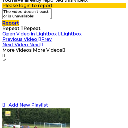
You have already reported this video.
Please login to report.
Report
Repeat
Repeat
Open Video in Lightbox
Lightbox
Previous Video
Prev
Next Video
Next
More Videos
More Videos
Add New Playlist