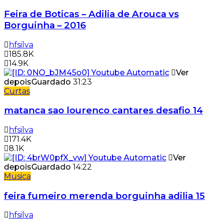
Feira de Boticas – Adilia de Arouca vs
Borguinha – 2016
hfsilva
185.8K
14.9K
Ver
depois
Guardado
31:23
Curtas
matanca sao lourenco cantares desafio 14
hfsilva
171.4K
8.1K
Ver
depois
Guardado
14:22
Musica
feira fumeiro merenda borguinha adilia 15
hfsilva