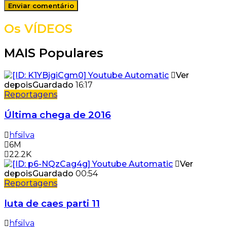
Os VÍDEOS
MAIS Populares
Ver
depois
Guardado
16:17
Reportagens
Última chega de 2016
hfsilva
6M
22.2K
Ver
depois
Guardado
00:54
Reportagens
luta de caes parti 11
hfsilva