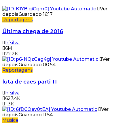
Ver
depois
Guardado
16:17
Reportagens
Última chega de 2016
hfsilva
6M
22.2K
Ver
depois
Guardado
00:54
Reportagens
luta de caes parti 11
hfsilva
627.4K
1.3K
Ver
depois
Guardado
11:54
Musica