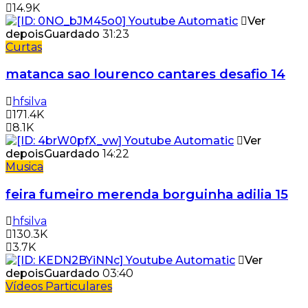
14.9K
Ver
depois
Guardado
31:23
Curtas
matanca sao lourenco cantares desafio 14
hfsilva
171.4K
8.1K
Ver
depois
Guardado
14:22
Musica
feira fumeiro merenda borguinha adilia 15
hfsilva
130.3K
3.7K
Ver
depois
Guardado
03:40
Vídeos Particulares