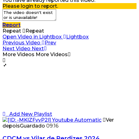
You have already reported this video.
Please login to report.
Report
Repeat
Repeat
Open Video in Lightbox
Lightbox
Previous Video
Prev
Next Video
Next
More Videos
More Videos
Add New Playlist
Ver
depois
Guardado
09:16
CDCM vs Vilar de Perdizes 2024