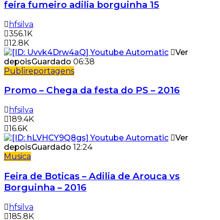
feira fumeiro adilia borguinha 15
hfsilva
356.1K
12.8K
Ver
depois
Guardado
06:38
Publireportagens
Promo – Chega da festa do PS – 2016
hfsilva
189.4K
16.6K
Ver
depois
Guardado
12:24
Musica
Feira de Boticas – Adilia de Arouca vs
Borguinha – 2016
hfsilva
185.8K