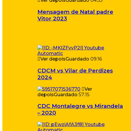
Ver depois
Guardado
04:55
Mensagem de Natal padre
Vitor 2023
Ver depois
Guardado
09:16
CDCM vs Vilar de Perdizes
2024
Ver
depois
Guardado
57:15
CDC Montalegre vs Mirandela
– 2020