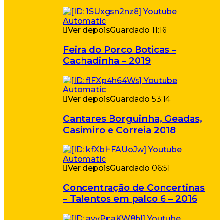
Ver depois
Guardado
11:16
Feira do Porco Boticas –
Cachadinha – 2019
Ver depois
Guardado
53:14
Cantares Borguinha, Geadas,
Casimiro e Correia 2018
Ver depois
Guardado
06:51
Concentração de Concertinas
– Talentos em palco 6 – 2016