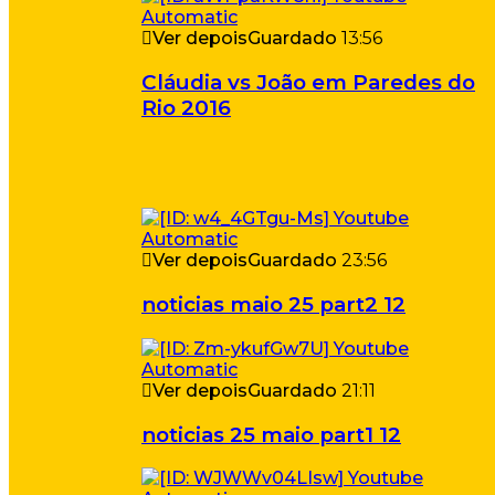
Ver depois
Guardado
13:56
Cláudia vs João em Paredes do
Rio 2016
Ver depois
Guardado
23:56
noticias maio 25 part2 12
Ver depois
Guardado
21:11
noticias 25 maio part1 12