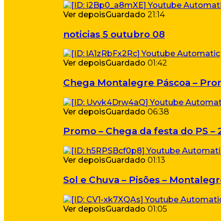
Ver depois
Guardado
21:14
noticias 5 outubro 08
Ver depois
Guardado
01:42
Chega Montalegre Páscoa – Pro
Ver depois
Guardado
06:38
Promo – Chega da festa do PS – 
Ver depois
Guardado
01:13
Sol e Chuva – Pisões – Montalegr
Ver depois
Guardado
01:05