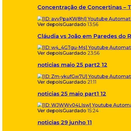
Concentração de Concertinas – T
Ver depois
Guardado
13:56
Cláudia vs João em Paredes do R
Ver depois
Guardado
23:56
noticias maio 25 part2 12
Ver depois
Guardado
21:11
noticias 25 maio part1 12
Ver depois
Guardado
15:24
noticias 29 junho 11