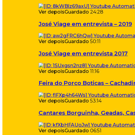
Ver depois
Guardado
24:28
José Viage em entrevista – 2019
Ver depois
Guardado
50:11
José Viage em entrevista 2017
Ver depois
Guardado
11:16
Feira do Porco Boticas – Cachadi
Ver depois
Guardado
53:14
Cantares Borguinha, Geadas, Cas
Ver depois
Guardado
06:51