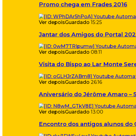
Promo chega em Frades 2016
Ver depois
Guardado
15:25
Jantar dos Amigos do Portal 202
Ver depois
Guardado
08:11
Visita do Bispo ao Lar Monte Ser
Ver depois
Guardado
26:16
Aniversário do Jérôme Amaro – 
Ver depois
Guardado
13:00
Encontro dos antigos alunos do 