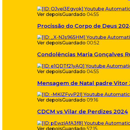
Ver depois
Guardado
04:55
Procissão do Corpo de Deus 202
Ver depois
Guardado
00:52
Condolências Maria Gonçalves 
Ver depois
Guardado
04:55
Mensagem de Natal padre Vitor
Ver depois
Guardado
09:16
CDCM vs Vilar de Perdizes 2024
Ver depois
Guardado
57:15