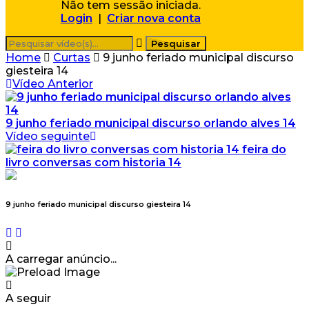
Não tem sessão iniciada.
Login
|
Criar nova conta
Home
Curtas
9 junho feriado municipal discurso
giesteira 14
Vídeo Anterior
9 junho feriado municipal discurso orlando alves 14
Vídeo seguinte
feira do
livro conversas com historia 14
9 junho feriado municipal discurso giesteira 14
A carregar anúncio...
A seguir