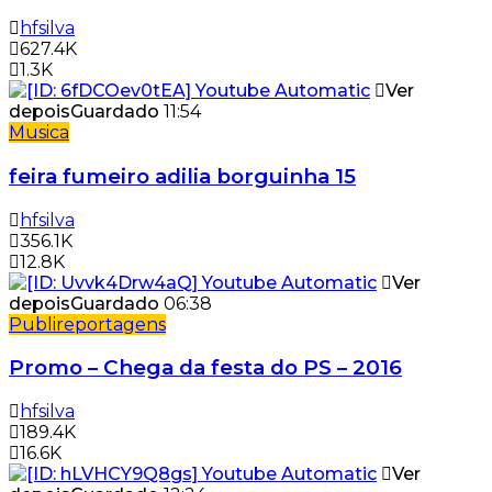
hfsilva
627.4K
1.3K
Ver
depois
Guardado
11:54
Musica
feira fumeiro adilia borguinha 15
hfsilva
356.1K
12.8K
Ver
depois
Guardado
06:38
Publireportagens
Promo – Chega da festa do PS – 2016
hfsilva
189.4K
16.6K
Ver