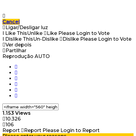
Cancel
Ligar/Desligar luz
I Like This
Unlike
Like
Please Login to Vote
I Dislike This
Un-Dislike
Dislike
Please Login to Vote
Ver depois
Partilhar
Reprodução AUTO
1.153 Views
10.326
106
Report
Report
Please Login to Report