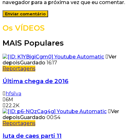
navegador para a próxima vez que eu comentar.
Os VÍDEOS
MAIS Populares
Ver
depois
Guardado
16:17
Reportagens
Última chega de 2016
hfsilva
6M
22.2K
Ver
depois
Guardado
00:54
Reportagens
luta de caes parti 11