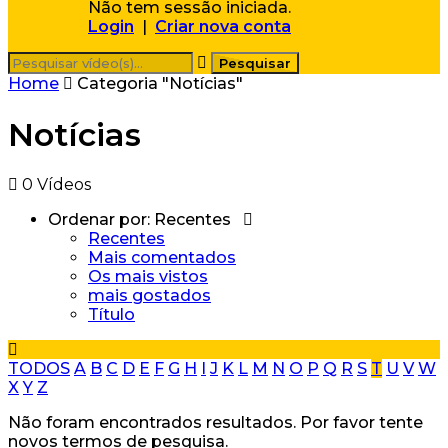
Não tem sessão iniciada.
Login
|
Criar nova conta
Home
Categoria "Notícias"
Notícias
0 Vídeos
Ordenar por:
Recentes
Recentes
Mais comentados
Os mais vistos
mais gostados
Título
TODOS
A
B
C
D
E
F
G
H
I
J
K
L
M
N
O
P
Q
R
S
T
U
V
W
X
Y
Z
Não foram encontrados resultados. Por favor tente
novos termos de pesquisa.