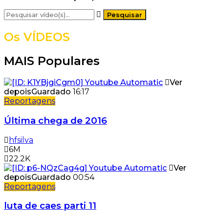
Os VÍDEOS
MAIS Populares
Ver
depois
Guardado
16:17
Reportagens
Última chega de 2016
hfsilva
6M
22.2K
Ver
depois
Guardado
00:54
Reportagens
luta de caes parti 11