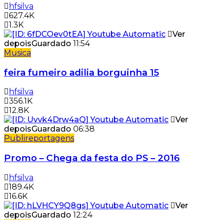
hfsilva
627.4K
1.3K
Ver
depois
Guardado
11:54
Musica
feira fumeiro adilia borguinha 15
hfsilva
356.1K
12.8K
Ver
depois
Guardado
06:38
Publireportagens
Promo – Chega da festa do PS – 2016
hfsilva
189.4K
16.6K
Ver
depois
Guardado
12:24