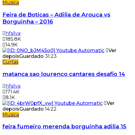
Musica
Feira de Boticas – Adilia de Arouca vs
Borguinha – 2016
hfsilva
185.8K
14.9K
Ver
depois
Guardado
31:23
Curtas
matanca sao lourenco cantares desafio 14
hfsilva
171.4K
8.1K
Ver
depois
Guardado
14:22
Musica
feira fumeiro merenda borguinha adilia 15