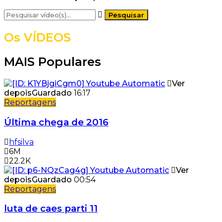
Os VÍDEOS
MAIS Populares
Ver
depois
Guardado
16:17
Reportagens
Última chega de 2016
hfsilva
6M
22.2K
Ver
depois
Guardado
00:54
Reportagens
luta de caes parti 11