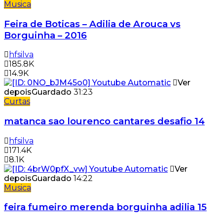
Musica
Feira de Boticas – Adilia de Arouca vs
Borguinha – 2016
hfsilva
185.8K
14.9K
Ver
depois
Guardado
31:23
Curtas
matanca sao lourenco cantares desafio 14
hfsilva
171.4K
8.1K
Ver
depois
Guardado
14:22
Musica
feira fumeiro merenda borguinha adilia 15