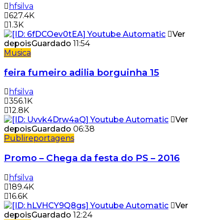
hfsilva
627.4K
1.3K
Ver
depois
Guardado
11:54
Musica
feira fumeiro adilia borguinha 15
hfsilva
356.1K
12.8K
Ver
depois
Guardado
06:38
Publireportagens
Promo – Chega da festa do PS – 2016
hfsilva
189.4K
16.6K
Ver
depois
Guardado
12:24