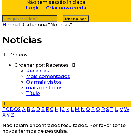
Não tem sessão iniciada.
Login
|
Criar nova conta
Home
Categoria "Notícias"
Notícias
0 Vídeos
Ordenar por:
Recentes
Recentes
Mais comentados
Os mais vistos
mais gostados
Título
TODOS
A
B
C
D
E
F
G
H
I
J
K
L
M
N
O
P
Q
R
S
T
U
V
W
X
Y
Z
Não foram encontrados resultados. Por favor tente
novos termos de pesquisa.