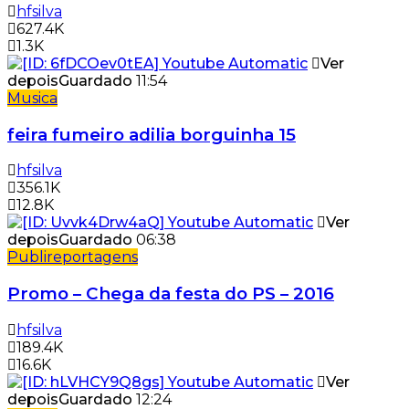
hfsilva
627.4K
1.3K
Ver
depois
Guardado
11:54
Musica
feira fumeiro adilia borguinha 15
hfsilva
356.1K
12.8K
Ver
depois
Guardado
06:38
Publireportagens
Promo – Chega da festa do PS – 2016
hfsilva
189.4K
16.6K
Ver
depois
Guardado
12:24