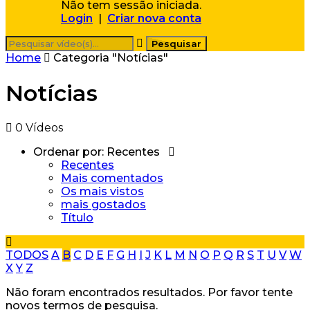
Não tem sessão iniciada.
Login
|
Criar nova conta
Home
Categoria "Notícias"
Notícias
0 Vídeos
Ordenar por:
Recentes
Recentes
Mais comentados
Os mais vistos
mais gostados
Título
TODOS
A
B
C
D
E
F
G
H
I
J
K
L
M
N
O
P
Q
R
S
T
U
V
W
X
Y
Z
Não foram encontrados resultados. Por favor tente
novos termos de pesquisa.