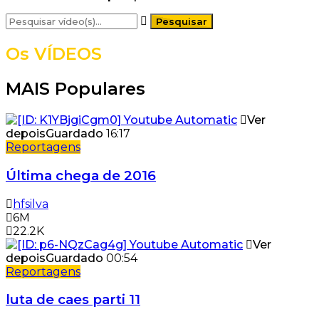
Os VÍDEOS
MAIS Populares
Ver
depois
Guardado
16:17
Reportagens
Última chega de 2016
hfsilva
6M
22.2K
Ver
depois
Guardado
00:54
Reportagens
luta de caes parti 11