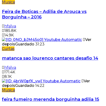
Musica
Feira de Boticas – Adilia de Arouca vs
Borguinha – 2016
hfsilva
185.8K
14.9K
Ver
depois
Guardado
31:23
Curtas
matanca sao lourenco cantares desafio 14
hfsilva
171.4K
8.1K
Ver
depois
Guardado
14:22
Musica
feira fumeiro merenda borguinha adilia 15