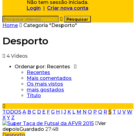
Não tem sessão iniciada.
Login
|
Criar nova conta
Home
Categoria "Desporto"
Desporto
4 Vídeos
Ordenar por:
Recentes
Recentes
Mais comentados
Os mais vistos
mais gostados
Título
TODOS
A
B
C
D
E
F
G
H
I
J
K
L
M
N
O
P
Q
R
S
T
U
V
W
X
Y
Z
Ver
depois
Guardado
27:48
Desporto