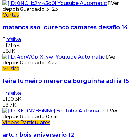
Ver
depois
Guardado
31:23
Curtas
matanca sao lourenco cantares desafio 14
hfsilva
171.4K
8.1K
Ver
depois
Guardado
14:22
Musica
feira fumeiro merenda borguinha adilia 15
hfsilva
130.3K
3.7K
Ver
depois
Guardado
03:40
Vídeos Particulares
artur bois aniversario 12