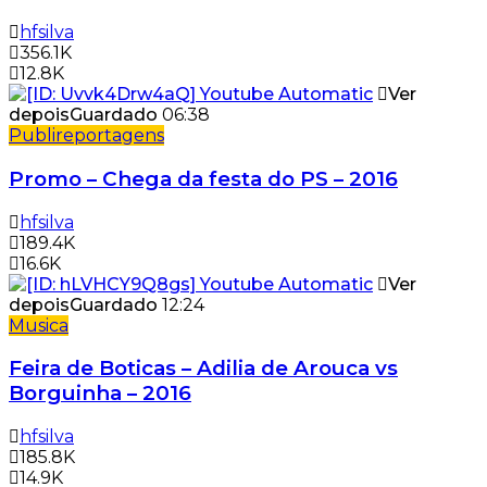
hfsilva
356.1K
12.8K
Ver
depois
Guardado
06:38
Publireportagens
Promo – Chega da festa do PS – 2016
hfsilva
189.4K
16.6K
Ver
depois
Guardado
12:24
Musica
Feira de Boticas – Adilia de Arouca vs
Borguinha – 2016
hfsilva
185.8K
14.9K