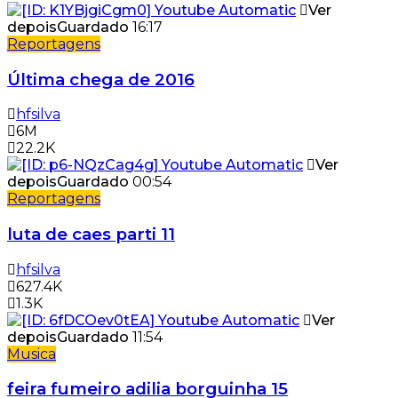
Ver
depois
Guardado
16:17
Reportagens
Última chega de 2016
hfsilva
6M
22.2K
Ver
depois
Guardado
00:54
Reportagens
luta de caes parti 11
hfsilva
627.4K
1.3K
Ver
depois
Guardado
11:54
Musica
feira fumeiro adilia borguinha 15