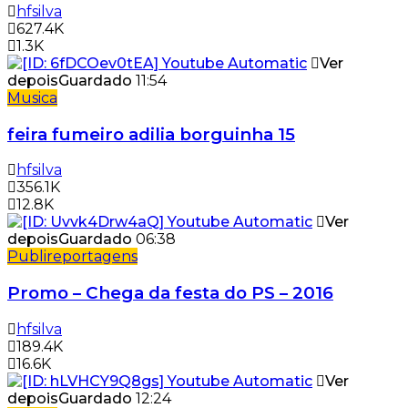
hfsilva
627.4K
1.3K
Ver
depois
Guardado
11:54
Musica
feira fumeiro adilia borguinha 15
hfsilva
356.1K
12.8K
Ver
depois
Guardado
06:38
Publireportagens
Promo – Chega da festa do PS – 2016
hfsilva
189.4K
16.6K
Ver
depois
Guardado
12:24