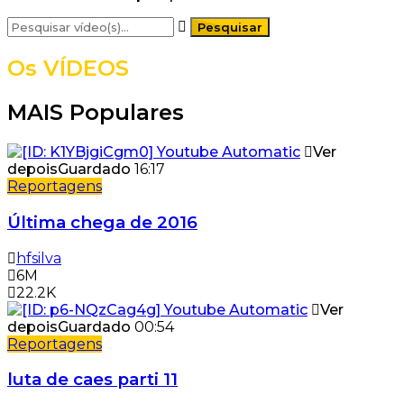
Os VÍDEOS
MAIS Populares
Ver
depois
Guardado
16:17
Reportagens
Última chega de 2016
hfsilva
6M
22.2K
Ver
depois
Guardado
00:54
Reportagens
luta de caes parti 11