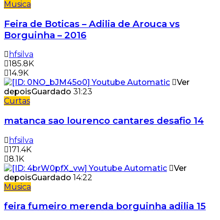
Musica
Feira de Boticas – Adilia de Arouca vs
Borguinha – 2016
hfsilva
185.8K
14.9K
Ver
depois
Guardado
31:23
Curtas
matanca sao lourenco cantares desafio 14
hfsilva
171.4K
8.1K
Ver
depois
Guardado
14:22
Musica
feira fumeiro merenda borguinha adilia 15