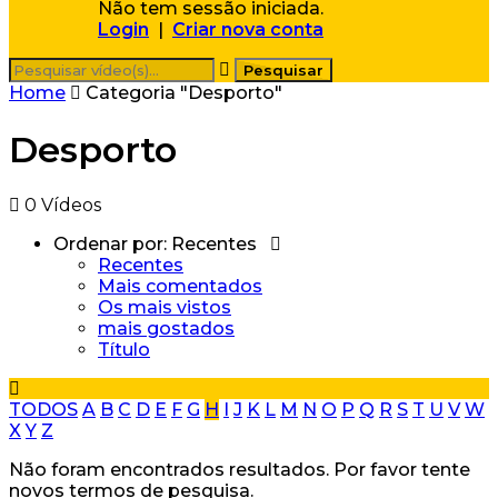
Não tem sessão iniciada.
Login
|
Criar nova conta
Home
Categoria "Desporto"
Desporto
0 Vídeos
Ordenar por:
Recentes
Recentes
Mais comentados
Os mais vistos
mais gostados
Título
TODOS
A
B
C
D
E
F
G
H
I
J
K
L
M
N
O
P
Q
R
S
T
U
V
W
X
Y
Z
Não foram encontrados resultados. Por favor tente
novos termos de pesquisa.